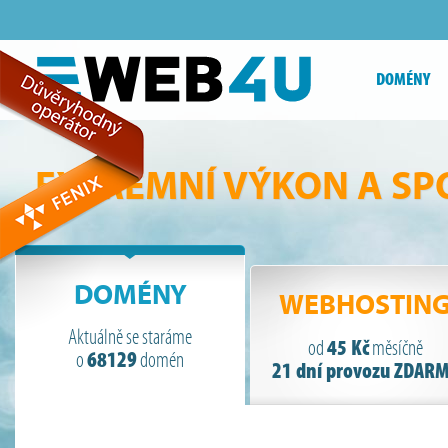
DOMÉNY
EXTRÉMNÍ VÝKON A SP
DOMÉNY
WEBHOSTIN
Aktuálně se staráme
45 Kč
od
měsíčně
68129
o
domén
21 dní provozu ZDAR