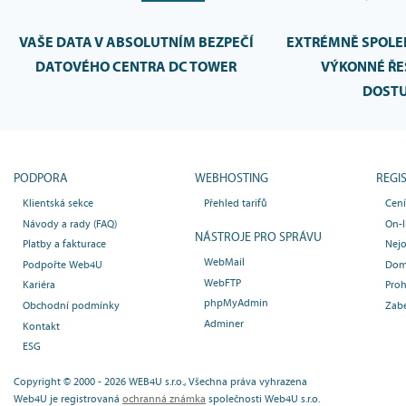
VAŠE DATA V ABSOLUTNÍM BEZPEČÍ
EXTRÉMNĚ SPOLEH
DATOVÉHO CENTRA DC TOWER
VÝKONNÉ ŘE
DOST
PODPORA
WEBHOSTING
REGI
Klientská sekce
Přehled tarifů
Cen
Návody a rady (FAQ)
On-l
NÁSTROJE PRO SPRÁVU
Platby a fakturace
Nejo
WebMail
Podpořte Web4U
Dom
WebFTP
Kariéra
Proh
phpMyAdmin
Obchodní podmínky
Zab
Adminer
Kontakt
ESG
Copyright © 2000 - 2026 WEB4U s.r.o., Všechna práva vyhrazena
Web4U je registrovaná
ochranná známka
společnosti Web4U s.r.o.