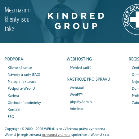
Mezi našimi
klienty jsou
také:
PODPORA
WEBHOSTING
REGI
Klientská sekce
Přehled tarifů
Cen
Návody a rady (FAQ)
On-l
NÁSTROJE PRO SPRÁVU
Platby a fakturace
Nejo
WebMail
Podpořte Web4U
Dom
WebFTP
Kariéra
Proh
phpMyAdmin
Obchodní podmínky
Zab
Adminer
Kontakt
ESG
Copyright © 2000 - 2026 WEB4U s.r.o., Všechna práva vyhrazena
Web4U je registrovaná
ochranná známka
společnosti Web4U s.r.o.