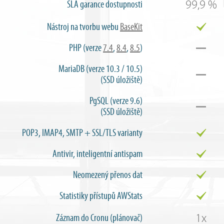
99,9 %
SLA garance dostupnosti
Nástroj na tvorbu webu
BaseKit
PHP (verze
7.4
,
8.4
,
8.5
)
MariaDB (verze 10.3 / 10.5)
(SSD úložiště)
PgSQL (verze 9.6)
(SSD úložiště)
POP3, IMAP4, SMTP + SSL/TLS varianty
Antivir, inteligentní antispam
Neomezený přenos dat
Statistiky přístupů AWStats
1x
Záznam do Cronu (plánovač)