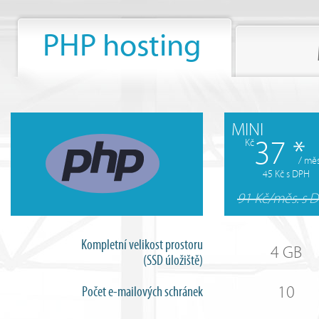
PHP hosting
MINI
37 *
Kč
/ měs
45 Kč s DPH
91 Kč/měs. s 
Kompletní velikost prostoru
4 GB
(SSD úložiště)
10
Počet e-mailových schránek