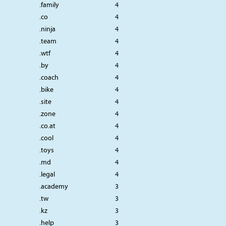
.family
4
.co
4
.ninja
4
.team
4
.wtf
4
.by
4
.coach
4
.bike
4
.site
4
.zone
4
.co.at
4
.cool
4
.toys
4
.md
4
.legal
4
.academy
3
.tw
3
.kz
3
.help
3