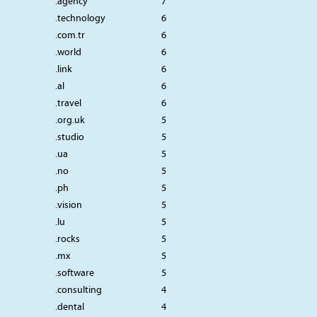
.agency
7
.technology
6
.com.tr
6
.world
6
.link
6
.al
6
.travel
6
.org.uk
5
.studio
5
.ua
5
.no
5
.ph
5
.vision
5
.lu
5
.rocks
5
.mx
5
.software
5
.consulting
4
.dental
4