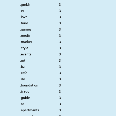
.gmbh
3
.ec
3
.love
3
.fund
3
.games
3
.media
3
.market
3
.style
3
.events
3
.mt
3
.bz
3
.cafe
3
.do
3
.foundation
3
.trade
3
.guide
3
.ar
3
.apartments
3