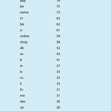
.app
78
.be
75
.name
72
.tv
62
.biz
62
.si
61
.online
59
.shop
58
.dk
52
.se
43
.lt
41
.in
37
.lv
33
.ru
33
.li
33
.hr
31
.me
31
.dev
30
.uk
30