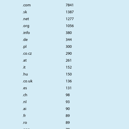
.com
7841
.sk
1387
.net
1277
.org
1056
.info
380
.de
344
.pl
300
.co.cz
290
.at
261
.it
152
.hu
150
.co.uk
136
.es
131
.ch
98
.nl
93
.ai
90
.fr
89
.ro
89