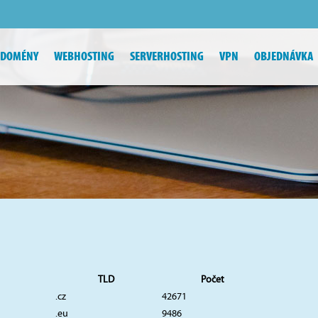
DOMÉNY
WEBHOSTING
SERVERHOSTING
VPN
OBJEDNÁVKA
TLD
Počet
.cz
42671
.eu
9486