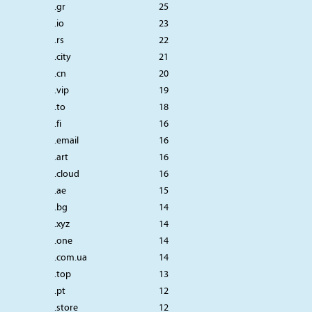
.gr
25
.io
23
.rs
22
.city
21
.cn
20
.vip
19
.to
18
.fi
16
.email
16
.art
16
.cloud
16
.ae
15
.bg
14
.xyz
14
.one
14
.com.ua
14
.top
13
.pt
12
.store
12