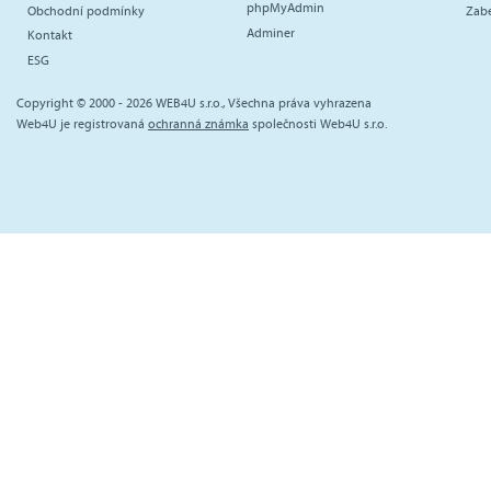
phpMyAdmin
Obchodní podmínky
Zab
Adminer
Kontakt
ESG
Copyright © 2000 - 2026 WEB4U s.r.o., Všechna práva vyhrazena
Web4U je registrovaná
ochranná známka
společnosti Web4U s.r.o.