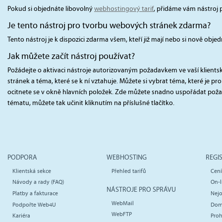
Pokud si objednáte libovolný
webhostingový tarif
, přidáme vám nástroj
Je tento nástroj pro tvorbu webových stránek zdarma?
Tento nástroj je k dispozici zdarma všem, kteří již mají nebo si nově obje
Jak můžete začít nástroj používat?
Požádejte o aktivaci nástroje autorizovaným požadavkem ve vaší klients
stránek a téma, které se k ní vztahuje. Můžete si vybrat téma, které je p
ocitnete se v okně hlavních položek. Zde můžete snadno uspořádat požado
tématu, můžete tak učinit kliknutím na příslušné tlačítko.
PODPORA
WEBHOSTING
REGI
Klientská sekce
Přehled tarifů
Cen
Návody a rady (FAQ)
On-l
NÁSTROJE PRO SPRÁVU
Platby a fakturace
Nejo
WebMail
Podpořte Web4U
Dom
WebFTP
Kariéra
Proh