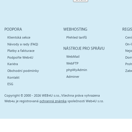
PODPORA
WEBHOSTING
REGI
Klientská sekce
Přehled tarifů
Cen
Návody a rady (FAQ)
On-l
NÁSTROJE PRO SPRÁVU
Platby a fakturace
Nejo
WebMail
Podpořte Web4U
Dom
WebFTP
Kariéra
Proh
phpMyAdmin
Obchodní podmínky
Zab
Adminer
Kontakt
ESG
Copyright © 2000 - 2026 WEB4U s.r.o., Všechna práva vyhrazena
Web4u je registrovaná
ochranná známka
společnosti Web4U s.r.o.